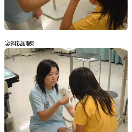
②斜視訓練