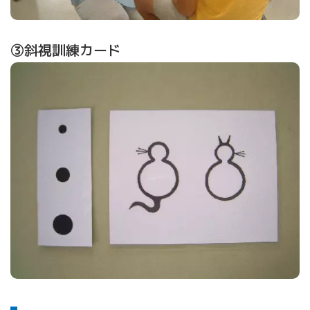
③斜視訓練カード